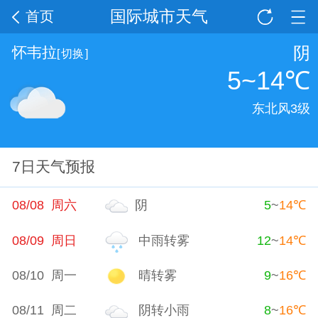
国际城市天气
首页
阴
怀韦拉
[
切换
]
5~14
℃
东北风3级
7日天气预报
08/08 周六
阴
5
~
14
℃
08/09 周日
中雨转雾
12
~
14
℃
08/10 周一
晴转雾
9
~
16
℃
08/11 周二
阴转小雨
8
~
16
℃