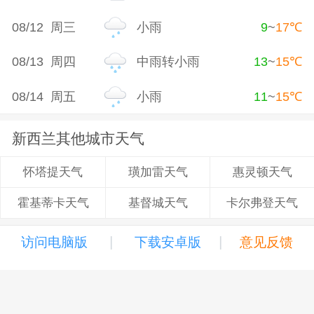
08/12 周三
小雨
9
~
17
℃
08/13 周四
中雨转小雨
13
~
15
℃
08/14 周五
小雨
11
~
15
℃
新西兰其他城市天气
璜加雷天气
惠灵顿天气
怀塔提天气
基督城天气
卡尔弗登天气
霍基蒂卡天气
|
|
访问电脑版
下载安卓版
意见反馈