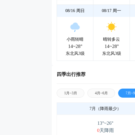
08/16
周日
08/17
周一
小雨转晴
晴转多云
14~28°
14~28°
东北风3级
东北风3级
四季出行推荐
1月~3月
4月~6月
7月~
7月（降雨最少）
13°~26°
0
天降雨