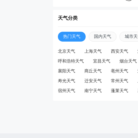
天天
天气分类
成
热门天气
国内天气
城市天
句话
北京天气
上海天气
西安天气
呼和浩特天气
宜昌天气
烟台天气
天天
襄阳天气
商丘天气
亳州天气
古
寿光天气
迁安天气
常州天气
不妙
宿州天气
南宁天气
蓬莱天气
天天
蔡徐
品重