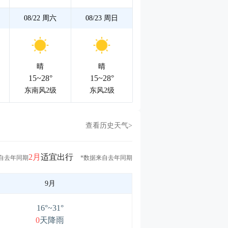
08/22
周六
08/23
周日
晴
晴
15~28°
15~28°
东南风2级
东风2级
查看历史天气>
2月
适宜出行
自去年同期
*数据来自去年同期
9月
16°~31°
0
天降雨