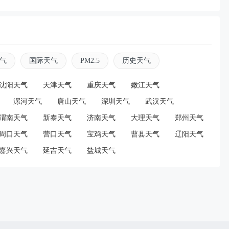
资讯
2026-08-09 13:58:25
毅全开麦唱3首，数万人合唱绿海翻涌！陈伟霆一
气
国际天气
PM2.5
历史天气
：我还以为去了他的演唱会，打了谁的脸？
沈阳天气
天津天气
重庆天气
嫩江天气
漯河天气
唐山天气
深圳天气
武汉天气
资讯
2026-08-09 12:39:14
渭南天气
新泰天气
济南天气
大理天气
郑州天气
力娜扎招牌大眼睛，童年病根藏不住了！自曝恢复
周口天气
营口天气
宝鸡天气
曹县天气
辽阳天气
，可能要做手术
嘉兴天气
延吉天气
盐城天气
资讯
2026-08-09 09:29:16
坤谈撕掉“爱豆”标签：打破外界刻板预设，用作
塑自我