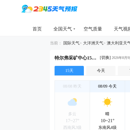
首页
全国天气
空气质量
天气视
当前：
国际天气
>
大洋洲天气
>
澳大利亚天
[切换]
特尔弗采矿中心15天天气详情
2026年8月9
15天
今天
08/08
昨天
08/09
今天
多云
晴
17~27°
10~21°
西南风3级
东南风4级