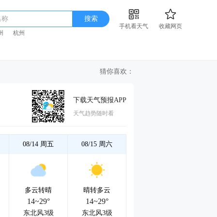
名称
搜索
手机看天气
收藏网页
州
杭州
猜你喜欢：
下载天气预报APP
天气趋势随时看
08/14
周五
08/15
周六
多云转晴
晴转多云
14~29°
14~29°
东北风3级
东北风3级