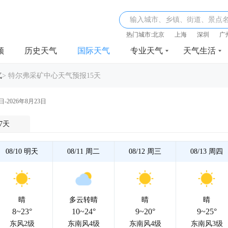
输入城市、乡镇、街道、景点
热门城市:
北京
上海
深圳
广
频
历史天气
国际天气
专业天气
天气生活
气
>
特尔弗采矿中心天气预报15天
日-2026年8月23日
7天
08/10
明天
08/11
周二
08/12
周三
08/13
周四
晴
多云转晴
晴
晴
8~23°
10~24°
9~20°
9~25°
东风2级
东南风4级
东南风4级
东南风3级