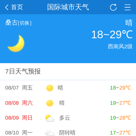
国际城市天气
首页
晴
桑古
[
切换
]
18~29
℃
西南风2级
7日天气预报
08/07 周五
晴
18
~
29
℃
08/08 周六
晴
19
~
27
℃
08/09 周日
多云
19
~
28
℃
08/10 周一
阴转晴
17
~
27
℃