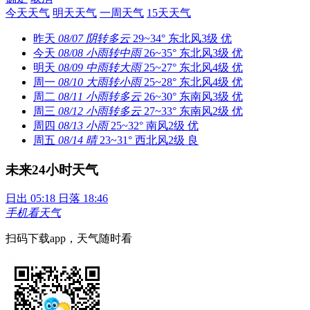
今天天气
明天天气
一周天气
15天天气
昨天
08/07
阴转多云
29~34°
东北风3级
优
今天
08/08
小雨转中雨
26~35°
东北风3级
优
明天
08/09
中雨转大雨
25~27°
东北风4级
优
周一
08/10
大雨转小雨
25~28°
东北风4级
优
周二
08/11
小雨转多云
26~30°
东南风3级
优
周三
08/12
小雨转多云
27~33°
东南风2级
优
周四
08/13
小雨
25~32°
南风2级
优
周五
08/14
晴
23~31°
西北风2级
良
未来24小时天气
日出 05:18
日落 18:46
手机看天气
扫码下载app，天气随时看