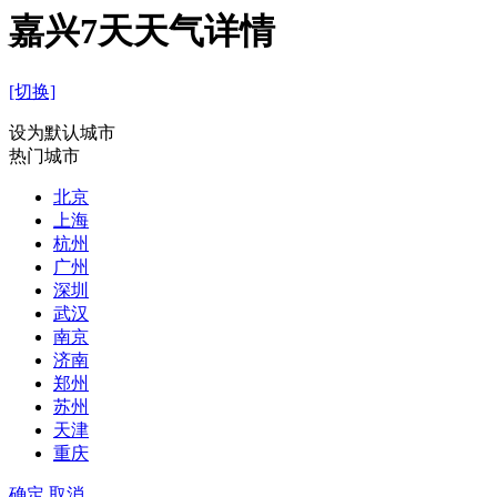
嘉兴7天天气详情
[切换]
设为默认城市
热门城市
北京
上海
杭州
广州
深圳
武汉
南京
济南
郑州
苏州
天津
重庆
确定
取消